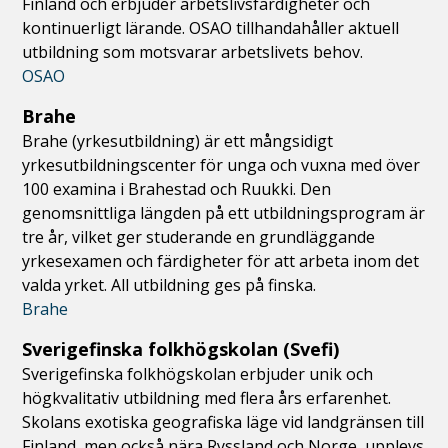
Finland och erbjuder arbetslivsfärdigheter och
kontinuerligt lärande. OSAO tillhandahåller aktuell
utbildning som motsvarar arbetslivets behov.
OSAO
Brahe
Brahe (yrkesutbildning) är ett mångsidigt
yrkesutbildningscenter för unga och vuxna med över
100 examina i Brahestad och Ruukki. Den
genomsnittliga längden på ett utbildningsprogram är
tre år, vilket ger studerande en grundläggande
yrkesexamen och färdigheter för att arbeta inom det
valda yrket. All utbildning ges på finska.
Brahe
Sverigefinska folkhögskolan (Svefi)
Sverigefinska folkhögskolan erbjuder unik och
högkvalitativ utbildning med flera års erfarenhet.
Skolans exotiska geografiska läge vid landgränsen till
Finland, men också nära Ryssland och Norge, upplevs